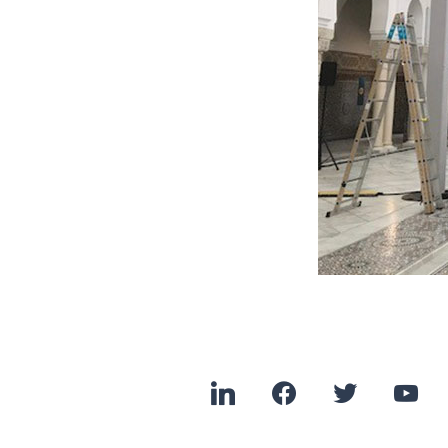
linkedin
facebook
twitter
youtu