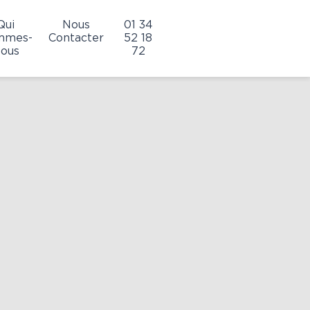
Qui
Nous
01 34
mmes-
Contacter
52 18
ous
72